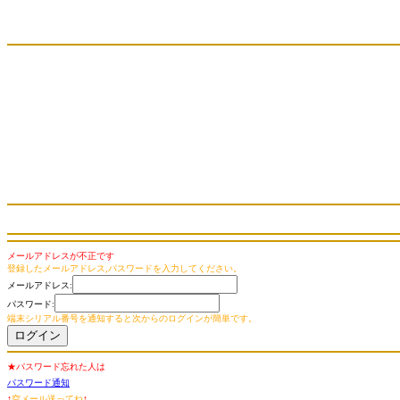
メールアドレスが不正です
登録したメールアドレス,パスワードを入力してください。
メールアドレス:
パスワード:
端末シリアル番号を通知すると次からのログインが簡単です。
★パスワード忘れた人は
パスワード通知
↑
空メール送ってね
↑