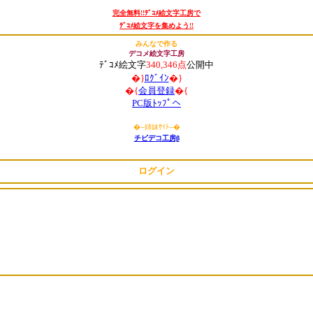
完全無料!!ﾃﾞｺﾒ絵文字工房で
ﾃﾞｺﾒ絵文字を集めよう!!
みんなで作る
デコメ絵文字工房
ﾃﾞｺﾒ絵文字
340,346点
公開中
�}
ﾛｸﾞｲﾝ
�}
�{
会員登録
�{
PC版ﾄｯﾌﾟへ
�
--姉妹ｻｲﾄ--
�
チビデコ工房β
ログイン