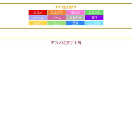
ｶﾃｺﾞﾘ別人気ｻｲﾄ
デコメ
タダデコ
着ウタ
タダウタ
キセカエ
ゲーム
タダゲー
書籍
disney
占い
懸賞
ソノホカ
デコメ絵文字工房