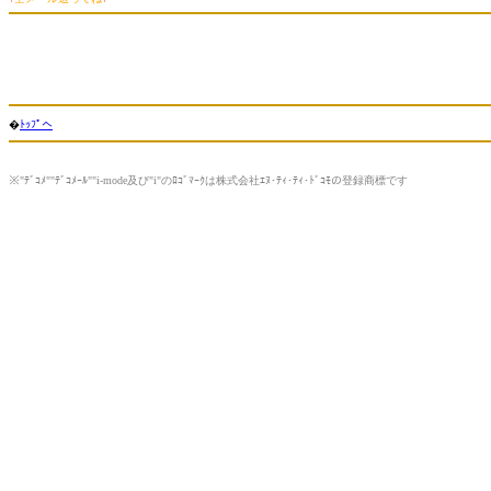
�
ﾄｯﾌﾟへ
※"ﾃﾞｺﾒ""ﾃﾞｺﾒｰﾙ""i-mode及び"i"のﾛｺﾞﾏｰｸは株式会社ｴﾇ･ﾃｨ･ﾃｨ･ﾄﾞｺﾓの登録商標です