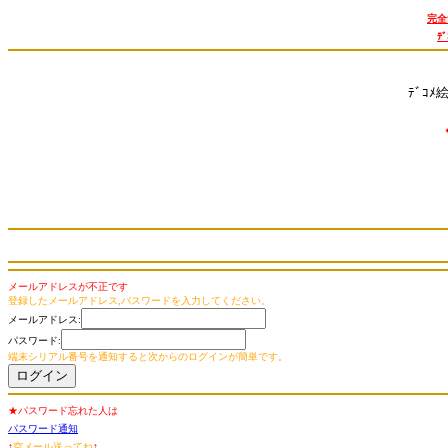
完全
ﾃ
ﾃﾞｺﾒ
メールアドレスが不正です
登録したメールアドレス,パスワードを入力してください。
メールアドレス:
パスワード:
端末シリアル番号を通知すると次からのログインが簡単です。
★パスワード忘れた人は
パスワード通知
↑
空メール送ってね
↑