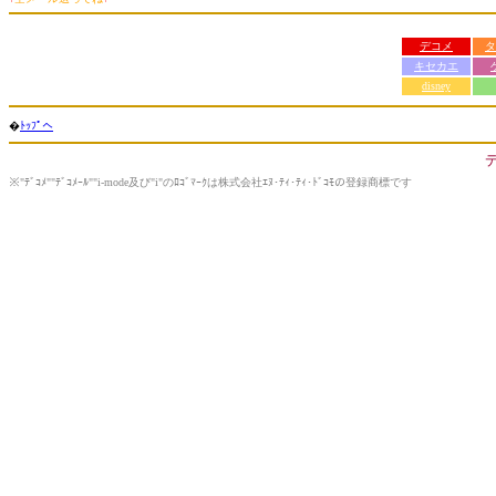
デコメ
タ
キセカエ
disney
�
ﾄｯﾌﾟへ
※"ﾃﾞｺﾒ""ﾃﾞｺﾒｰﾙ""i-mode及び"i"のﾛｺﾞﾏｰｸは株式会社ｴﾇ･ﾃｨ･ﾃｨ･ﾄﾞｺﾓの登録商標です