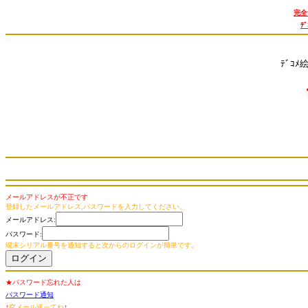
完全
ﾃ
ﾃﾞｺﾒ
メールアドレスが不正です
登録したメールアドレス,パスワードを入力してください。
メールアドレス:
パスワード:
端末シリアル番号を通知すると次からのログインが簡単です。
★パスワード忘れた人は
パスワード通知
↑
空メール送ってね
↑