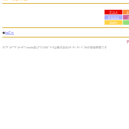
デコメ
タ
キセカエ
disney
�
ﾄｯﾌﾟへ
※"ﾃﾞｺﾒ""ﾃﾞｺﾒｰﾙ""i-mode及び"i"のﾛｺﾞﾏｰｸは株式会社ｴﾇ･ﾃｨ･ﾃｨ･ﾄﾞｺﾓの登録商標です