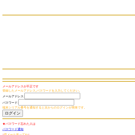
メールアドレスが不正です
登録したメールアドレス,パスワードを入力してください。
メールアドレス:
パスワード:
端末シリアル番号を通知すると次からのログインが簡単です。
★パスワード忘れた人は
パスワード通知
↑
空メール送ってね
↑