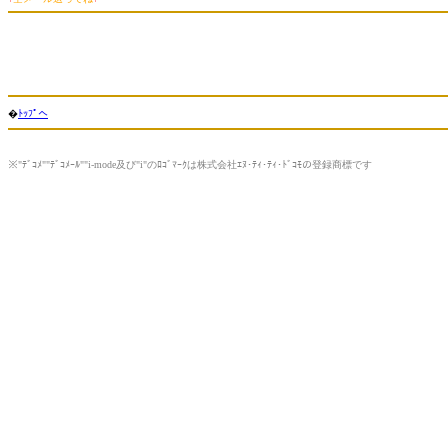
�
ﾄｯﾌﾟへ
※"ﾃﾞｺﾒ""ﾃﾞｺﾒｰﾙ""i-mode及び"i"のﾛｺﾞﾏｰｸは株式会社ｴﾇ･ﾃｨ･ﾃｨ･ﾄﾞｺﾓの登録商標です