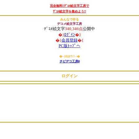
完全無料!!ﾃﾞｺﾒ絵文字工房で
ﾃﾞｺﾒ絵文字を集めよう!!
みんなで作る
デコメ絵文字工房
ﾃﾞｺﾒ絵文字
340,346点
公開中
�}
ﾛｸﾞｲﾝ
�}
�{
会員登録
�{
PC版ﾄｯﾌﾟへ
�
--姉妹ｻｲﾄ--
�
チビデコ工房β
ログイン