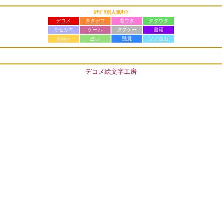
ｶﾃｺﾞﾘ別人気ｻｲﾄ
デコメ
タダデコ
着ウタ
タダウタ
キセカエ
ゲーム
タダゲー
書籍
disney
占い
懸賞
ソノホカ
デコメ絵文字工房