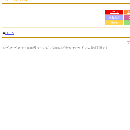
デコメ
タ
キセカエ
disney
�
ﾄｯﾌﾟへ
※"ﾃﾞｺﾒ""ﾃﾞｺﾒｰﾙ""i-mode及び"i"のﾛｺﾞﾏｰｸは株式会社ｴﾇ･ﾃｨ･ﾃｨ･ﾄﾞｺﾓの登録商標です