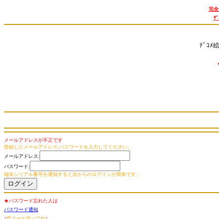
完全
ﾃ
ﾃﾞｺﾒ
メールアドレスが不正です
登録したメールアドレス,パスワードを入力してください。
メールアドレス:
パスワード:
端末シリアル番号を通知すると次からのログインが簡単です。
★パスワード忘れた人は
パスワード通知
↑
空メール送ってね
↑