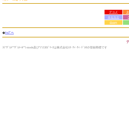
デコメ
タ
キセカエ
disney
�
ﾄｯﾌﾟへ
※"ﾃﾞｺﾒ""ﾃﾞｺﾒｰﾙ""i-mode及び"i"のﾛｺﾞﾏｰｸは株式会社ｴﾇ･ﾃｨ･ﾃｨ･ﾄﾞｺﾓの登録商標です