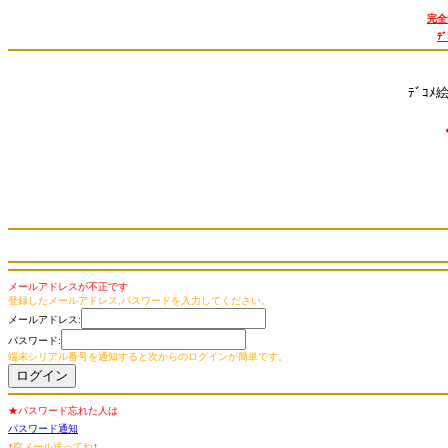
完全
ﾃ
ﾃﾞｺﾒ
メールアドレスが不正です
登録したメールアドレス,パスワードを入力してください。
メールアドレス:
パスワード:
端末シリアル番号を通知すると次からのログインが簡単です。
★パスワード忘れた人は
パスワード通知
↑
空メール送ってね
↑