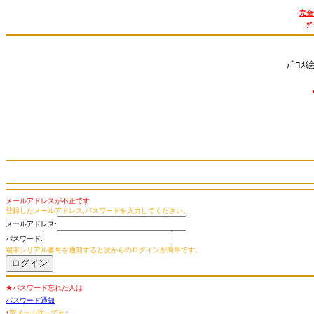
完全
ﾃ
ﾃﾞｺﾒ
メールアドレスが不正です
登録したメールアドレス,パスワードを入力してください。
メールアドレス:
パスワード:
端末シリアル番号を通知すると次からのログインが簡単です。
★パスワード忘れた人は
パスワード通知
↑
空メール送ってね
↑