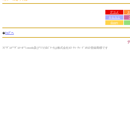
デコメ
タ
キセカエ
disney
�
ﾄｯﾌﾟへ
※"ﾃﾞｺﾒ""ﾃﾞｺﾒｰﾙ""i-mode及び"i"のﾛｺﾞﾏｰｸは株式会社ｴﾇ･ﾃｨ･ﾃｨ･ﾄﾞｺﾓの登録商標です