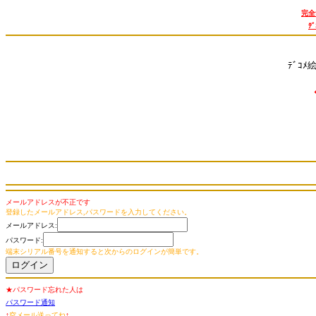
完全
ﾃ
ﾃﾞｺﾒ
メールアドレスが不正です
登録したメールアドレス,パスワードを入力してください。
メールアドレス:
パスワード:
端末シリアル番号を通知すると次からのログインが簡単です。
★パスワード忘れた人は
パスワード通知
↑
空メール送ってね
↑