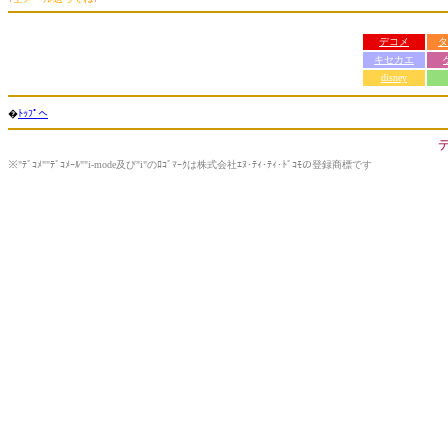
デコメ
タ
キセカエ
disney
�
ﾄｯﾌﾟへ
※"ﾃﾞｺﾒ""ﾃﾞｺﾒｰﾙ""i-mode及び"i"のﾛｺﾞﾏｰｸは株式会社ｴﾇ･ﾃｨ･ﾃｨ･ﾄﾞｺﾓの登録商標です