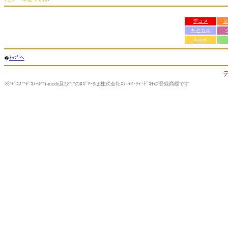
デコメ
タ
キセカエ
disney
�
ﾄｯﾌﾟへ
※"ﾃﾞｺﾒ""ﾃﾞｺﾒｰﾙ""i-mode及び"i"のﾛｺﾞﾏｰｸは株式会社ｴﾇ･ﾃｨ･ﾃｨ･ﾄﾞｺﾓの登録商標です