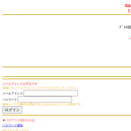
完全
ﾃ
ﾃﾞｺﾒ
メールアドレスが不正です
登録したメールアドレス,パスワードを入力してください。
メールアドレス:
パスワード:
端末シリアル番号を通知すると次からのログインが簡単です。
★パスワード忘れた人は
パスワード通知
↑
空メール送ってね
↑