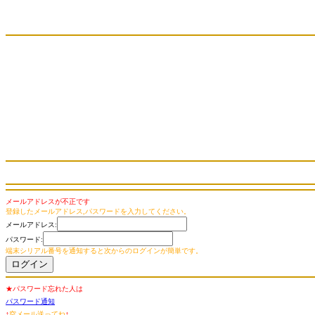
メールアドレスが不正です
登録したメールアドレス,パスワードを入力してください。
メールアドレス:
パスワード:
端末シリアル番号を通知すると次からのログインが簡単です。
★パスワード忘れた人は
パスワード通知
↑
空メール送ってね
↑