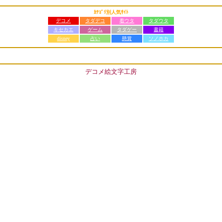
ｶﾃｺﾞﾘ別人気ｻｲﾄ
デコメ
タダデコ
着ウタ
タダウタ
キセカエ
ゲーム
タダゲー
書籍
disney
占い
懸賞
ソノホカ
デコメ絵文字工房