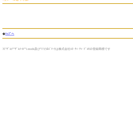
�
ﾄｯﾌﾟへ
※"ﾃﾞｺﾒ""ﾃﾞｺﾒｰﾙ""i-mode及び"i"のﾛｺﾞﾏｰｸは株式会社ｴﾇ･ﾃｨ･ﾃｨ･ﾄﾞｺﾓの登録商標です