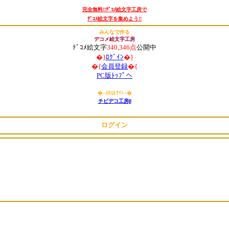
完全無料!!ﾃﾞｺﾒ絵文字工房で
ﾃﾞｺﾒ絵文字を集めよう!!
みんなで作る
デコメ絵文字工房
ﾃﾞｺﾒ絵文字
340,346点
公開中
�}
ﾛｸﾞｲﾝ
�}
�{
会員登録
�{
PC版ﾄｯﾌﾟへ
�
--姉妹ｻｲﾄ--
�
チビデコ工房β
ログイン