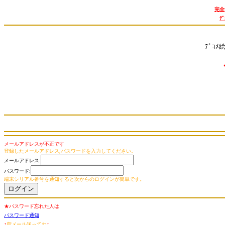
完全
ﾃ
ﾃﾞｺﾒ
メールアドレスが不正です
登録したメールアドレス,パスワードを入力してください。
メールアドレス:
パスワード:
端末シリアル番号を通知すると次からのログインが簡単です。
★パスワード忘れた人は
パスワード通知
↑
空メール送ってね
↑