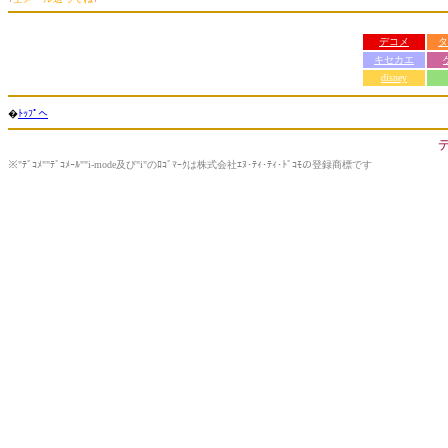
デコメ
タ
キセカエ
disney
�
ﾄｯﾌﾟへ
※"ﾃﾞｺﾒ""ﾃﾞｺﾒｰﾙ""i-mode及び"i"のﾛｺﾞﾏｰｸは株式会社ｴﾇ･ﾃｨ･ﾃｨ･ﾄﾞｺﾓの登録商標です