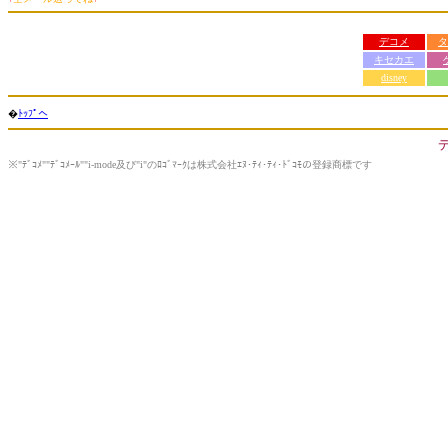
デコメ
タ
キセカエ
disney
�
ﾄｯﾌﾟへ
※"ﾃﾞｺﾒ""ﾃﾞｺﾒｰﾙ""i-mode及び"i"のﾛｺﾞﾏｰｸは株式会社ｴﾇ･ﾃｨ･ﾃｨ･ﾄﾞｺﾓの登録商標です