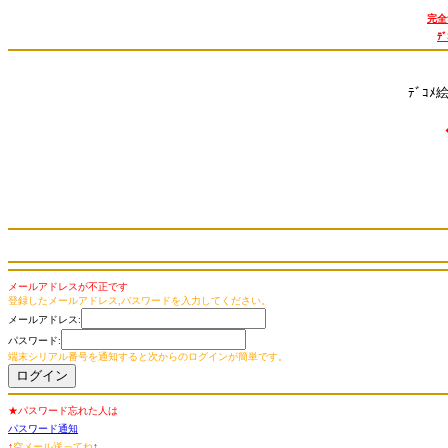
完全
ﾃ
ﾃﾞｺﾒ
メールアドレスが不正です
登録したメールアドレス,パスワードを入力してください。
メールアドレス:
パスワード:
端末シリアル番号を通知すると次からのログインが簡単です。
★パスワード忘れた人は
パスワード通知
↑
空メール送ってね
↑