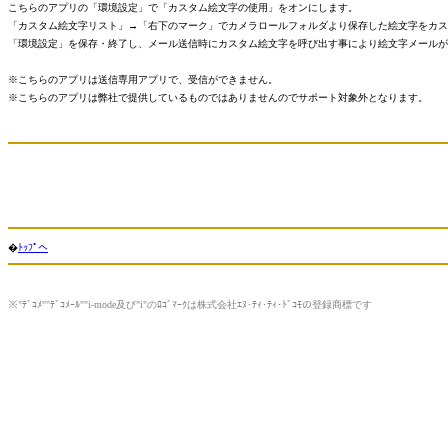
こちらのアプリの「環境設定」で「カスタム絵文字の使用」をオンにします。
「カスタム絵文字リスト」→「右下のマーク」でカメラロールフォルダより保存した絵文字をカス
「環境設定」を保存・終了し、メール送信時にカスタム絵文字を呼び出す事により絵文字メールが
※こちらのアプリは送信専用アプリで、受信ができません。
※こちらのアプリは弊社で提供しているものではありませんのでサポート対象外となります。
�
ﾄｯﾌﾟへ
※"ﾃﾞｺﾒ""ﾃﾞｺﾒｰﾙ""i-mode及び"i"のﾛｺﾞﾏｰｸは株式会社ｴﾇ･ﾃｨ･ﾃｨ･ﾄﾞｺﾓの登録商標です