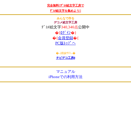
完全無料!!ﾃﾞｺﾒ絵文字工房で
ﾃﾞｺﾒ絵文字を集めよう!!
みんなで作る
デコメ絵文字工房
ﾃﾞｺﾒ絵文字
340,346点
公開中
�}
ﾛｸﾞｲﾝ
�}
�{
会員登録
�{
PC版ﾄｯﾌﾟへ
�
--姉妹ｻｲﾄ--
�
チビデコ工房β
マニュアル
iPhoneでの利用方法