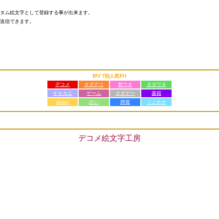
タム絵文字として登録する事が出来ます。
送信できます。
ｶﾃｺﾞﾘ別人気ｻｲﾄ
デコメ
タダデコ
着ウタ
タダウタ
キセカエ
ゲーム
タダゲー
書籍
disney
占い
懸賞
ソノホカ
デコメ絵文字工房