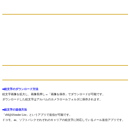
■絵文字のダウンロード方法
絵文字画像を拡大し、画像長押し→「画像を保存」でダウンロードが可能です。
ダウンロードした絵文字はアルバムのカメラロールフォルダに保存されます。
■絵文字の送信方法
「eM@ilSender Lite」というアプリで送信が可能です。
ドコモ、au、ソフトバンクそれぞれのキャリアの絵文字に対応しているメール送信アプリです。