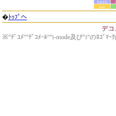
キセカエ
disney
�
ﾄｯﾌﾟへ
デコ
※"ﾃﾞｺﾒ""ﾃﾞｺﾒｰﾙ""i-mode及び"i"のﾛ