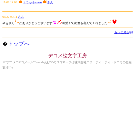
11/06 14:06
トラっ子mama
さん
09/22 00:11
さん
やぁさん
凸ありがとうございます
可愛くて友達も喜んでくれました
もっと見る[#]
�
トップへ
デコメ絵文字工房
※"デコメ""デコメール""i-mode及び"i"のロゴマークは株式会社エヌ・ティ・ティ・ドコモの登録
商標です