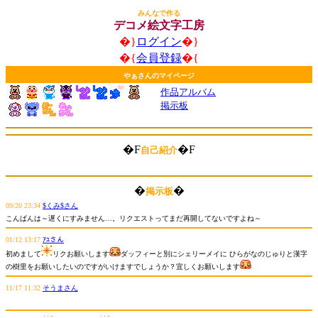
みんなで作る
デコメ絵文字工房
�}
ログイン
�}
�{
会員登録
�{
やぁさんのマイページ
作品アルバム
掲示板
�F
�F
自己紹介
�
�
掲示板
09/20 23:34
$くみ$さん
こんばんは～遅くにすみません…。リクエストってまだ再開してないですよね～
01/12 13:17
ｱﾕさん
初めまして
リクお願いします
ダッフィーと別にシェリーメイに ひらがなのじゅりと漢字
の樹里をお願いしたいのですがいけますでしょうか？宜しくお願いします
11/17 11:32
そうまさん