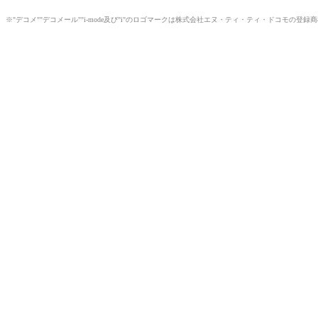
※"デコメ""デコメール""i-mode及び"i"のロゴマークは株式会社エヌ・ティ・ティ・ドコモの登録