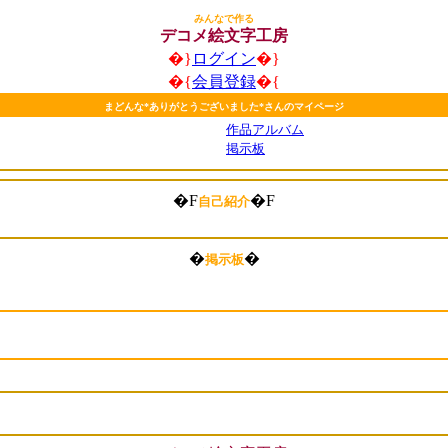
みんなで作る
デコメ絵文字工房
�}
ログイン
�}
�{
会員登録
�{
まどんな*ありがとうございました*さんのマイページ
作品アルバム
掲示板
�F
�F
自己紹介
�
�
掲示板