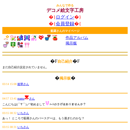
みんなで作る
デコメ絵文字工房
�}
ログイン
�}
�{
会員登録
�{
藍羅さんのマイページ
作品アルバム
掲示板
�F
�F
自己紹介
まだ自己紹介設定されていません。
�
�
掲示板
03/14 15:08
姫華さん
04/17 13:41
mama
さん
こんにちは(⌒∇⌒)ノ"初めまして
ﾊｰﾄのさげはありませんか？
03/15 08:32
いちさん
あっ！ ところで藍羅さんのバースデーは、もう過ぎたのかな？
03/15 08:31
いちさん