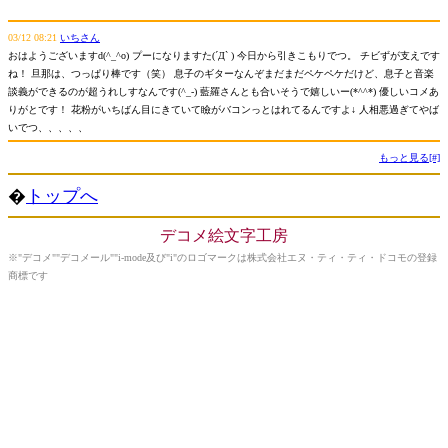
03/12 08:21
いちさん
おはようございますd(^_^o) プーになりますた(´Д` ) 今日から引きこもりでつ。 チビずが支えです
ね！ 旦那は、つっぱり棒です（笑） 息子のギターなんぞまだまだペケペケだけど、息子と音楽
談義ができるのが超うれしすなんです(^_-) 藍羅さんとも合いそうで嬉しいー(*^^*) 優しいコメあ
りがとです！ 花粉がいちばん目にきていて瞼がバコンっとはれてるんですよ↓ 人相悪過ぎてやば
いでつ、、、、、
もっと見る[#]
�
トップへ
デコメ絵文字工房
※"デコメ""デコメール""i-mode及び"i"のロゴマークは株式会社エヌ・ティ・ティ・ドコモの登録
商標です