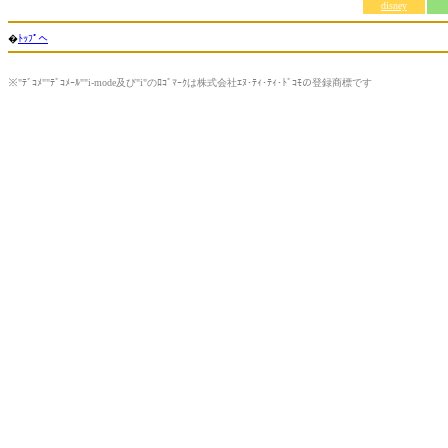
disney
�
ﾄｯﾌﾟへ
※"ﾃﾞｺﾒ""ﾃﾞｺﾒｰﾙ""i-mode及び"i"のﾛｺﾞﾏｰｸは株式会社ｴﾇ･ﾃｨ･ﾃｨ･ﾄﾞｺﾓの登録商標です