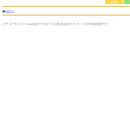
disney
�
ﾄｯﾌﾟへ
※"ﾃﾞｺﾒ""ﾃﾞｺﾒｰﾙ""i-mode及び"i"のﾛｺﾞﾏｰｸは株式会社ｴﾇ･ﾃｨ･ﾃｨ･ﾄﾞｺﾓの登録商標です