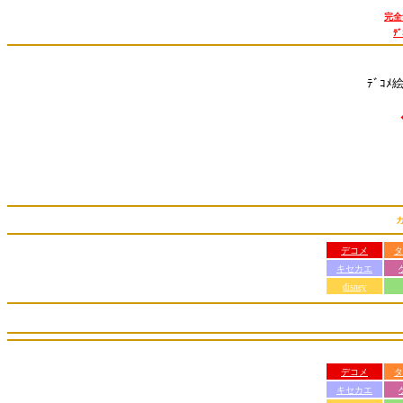
完全
ﾃ
ﾃﾞｺﾒ
デコメ
タ
キセカエ
disney
デコメ
タ
キセカエ