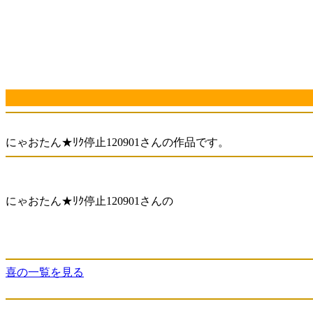
にゃおたん★ﾘｸ停止120901さんの作品です。
にゃおたん★ﾘｸ停止120901さんの
喜の一覧を見る