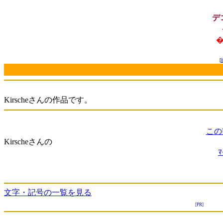
デ
�
[
Kirscheさんの作品です。
この
Kirscheさんの
文字・記号の一覧を見る
[PR]