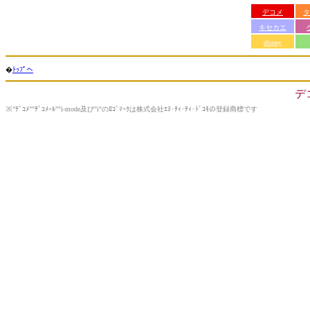
デコメ
タ
キセカエ
disney
�
ﾄｯﾌﾟへ
デ
※"ﾃﾞｺﾒ""ﾃﾞｺﾒｰﾙ""i-mode及び"i"のﾛｺﾞﾏｰｸは株式会社ｴﾇ･ﾃｨ･ﾃｨ･ﾄﾞｺﾓの登録商標です