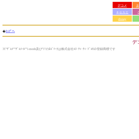
デコメ
タ
キセカエ
disney
�
ﾄｯﾌﾟへ
デ
※"ﾃﾞｺﾒ""ﾃﾞｺﾒｰﾙ""i-mode及び"i"のﾛｺﾞﾏｰｸは株式会社ｴﾇ･ﾃｨ･ﾃｨ･ﾄﾞｺﾓの登録商標です