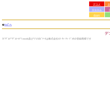
デコメ
タ
キセカエ
disney
�
ﾄｯﾌﾟへ
デ
※"ﾃﾞｺﾒ""ﾃﾞｺﾒｰﾙ""i-mode及び"i"のﾛｺﾞﾏｰｸは株式会社ｴﾇ･ﾃｨ･ﾃｨ･ﾄﾞｺﾓの登録商標です