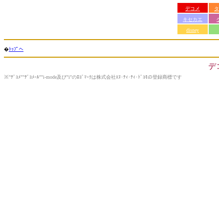
デコメ
タ
キセカエ
disney
�
ﾄｯﾌﾟへ
デ
※"ﾃﾞｺﾒ""ﾃﾞｺﾒｰﾙ""i-mode及び"i"のﾛｺﾞﾏｰｸは株式会社ｴﾇ･ﾃｨ･ﾃｨ･ﾄﾞｺﾓの登録商標です