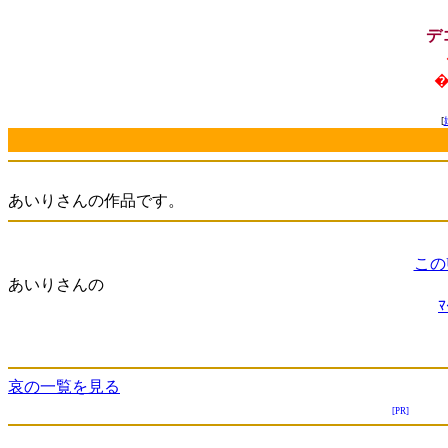
デ
�
[
あいりさんの作品です。
この
あいりさんの
哀の一覧を見る
[PR]