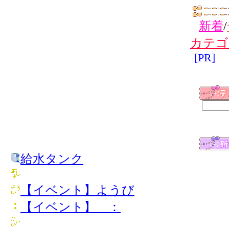
新着
/
カテゴ
[PR]
給水タンク
【イベント】ようび
【イベント】 ：