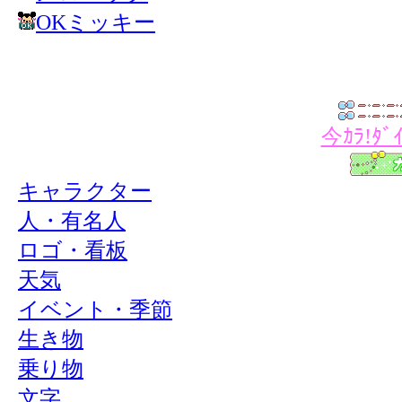
OKミッキー
今ｶﾗ!ﾀﾞ
キャラクター
人・有名人
ロゴ・看板
天気
イベント・季節
生き物
乗り物
文字