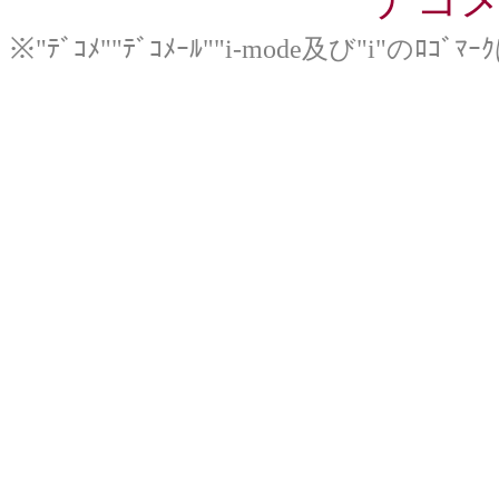
※"ﾃﾞｺﾒ""ﾃﾞｺﾒｰﾙ""i-mode及び"i"のﾛ