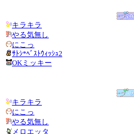
キラキラ
やる気無し
にこっ
ｻﾄｼ*ﾍﾞｽﾄｳｨｯｼｭ2
OKミッキー
キラキラ
にこっ
やる気無し
メロエッタ