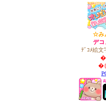
☆み
デコ
ﾃﾞｺﾒ絵文
�
�
P