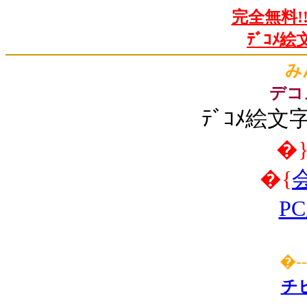
完全無料!
ﾃﾞｺﾒ
み
デコ
ﾃﾞｺﾒ絵文
�
�{
P
�
-
チ