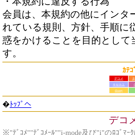
・本規約に違反する行為
会員は、本規約の他にインタ
れている規則、方針、手順に
惑をかけることを目的として
す。
ｶﾃ
デコメ
タ
キセカエ
disney
�
ﾄｯﾌﾟへ
デコ
※"ﾃﾞｺﾒ""ﾃﾞｺﾒｰﾙ""i-mode及び"i"のﾛ