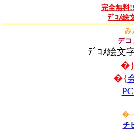
完全無料!
ﾃﾞｺﾒ
み
デコ
ﾃﾞｺﾒ絵文
�
�{
P
�
-
チ