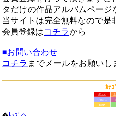
タだけの作品アルバムページ
当サイトは完全無料なので是
会員登録は
コチラ
から
■お問い合わせ
コチラ
までメールをお願いし
ｶﾃ
デコメ
タ
キセカエ
disney
�
ﾄｯﾌﾟへ