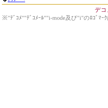
デコ
※"ﾃﾞｺﾒ""ﾃﾞｺﾒｰﾙ""i-mode及び"i"のﾛ