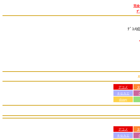
完全
ﾃ
ﾃﾞｺﾒ
デコメ
タ
キセカエ
disney
デコメ
タ
キセカエ