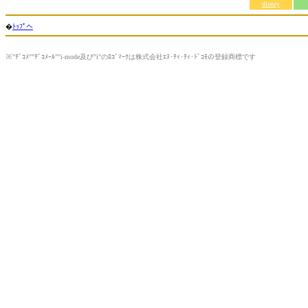
disney
�
ﾄｯﾌﾟへ
※"ﾃﾞｺﾒ""ﾃﾞｺﾒｰﾙ""i-mode及び"i"のﾛｺﾞﾏｰｸは株式会社ｴﾇ･ﾃｨ･ﾃｨ･ﾄﾞｺﾓの登録商標です