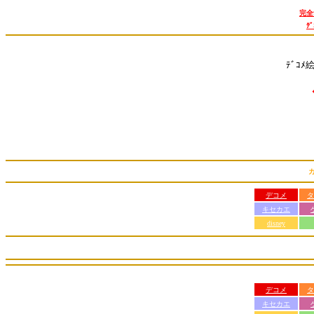
完全
ﾃ
ﾃﾞｺﾒ
デコメ
タ
キセカエ
disney
デコメ
タ
キセカエ