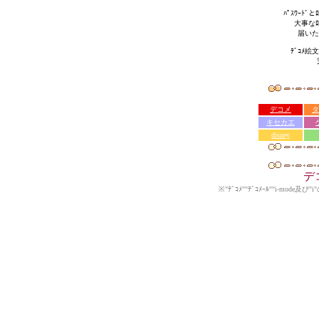
ﾊﾟｽﾜｰﾄﾞ
大事なﾛ
届いた
ﾃﾞｺﾒ絵
デコメ
タ
キセカエ
disney
デ
※"ﾃﾞｺﾒ""ﾃﾞｺﾒｰﾙ""i-mode