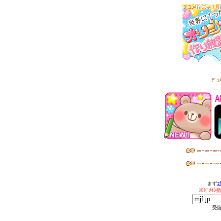
ﾃﾞ
まず
ｺ
※ﾄﾞﾒｲ
受