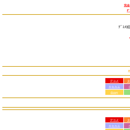
完全
ﾃ
ﾃﾞｺﾒ
デコメ
タ
キセカエ
disney
デコメ
タ
キセカエ