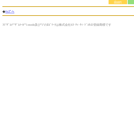
disney
�
ﾄｯﾌﾟへ
※"ﾃﾞｺﾒ""ﾃﾞｺﾒｰﾙ""i-mode及び"i"のﾛｺﾞﾏｰｸは株式会社ｴﾇ･ﾃｨ･ﾃｨ･ﾄﾞｺﾓの登録商標です