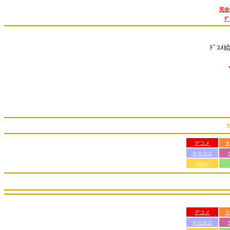
完全
ﾃ
ﾃﾞｺﾒ
デコメ
タ
キセカエ
disney
デコメ
タ
キセカエ