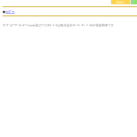
disney
�
ﾄｯﾌﾟへ
※"ﾃﾞｺﾒ""ﾃﾞｺﾒｰﾙ""i-mode及び"i"のﾛｺﾞﾏｰｸは株式会社ｴﾇ･ﾃｨ･ﾃｨ･ﾄﾞｺﾓの登録商標です