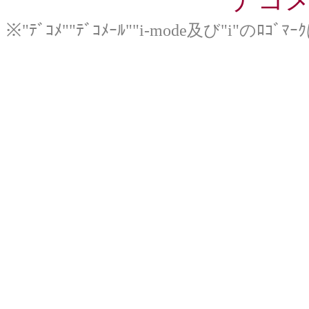
※"ﾃﾞｺﾒ""ﾃﾞｺﾒｰﾙ""i-mode及び"i"のﾛ