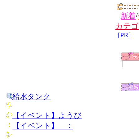
新着
/
カテゴ
[PR]
給水タンク
【イベント】ようび
【イベント】 ：