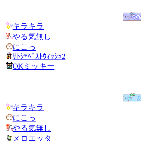
キラキラ
やる気無し
にこっ
ｻﾄｼ*ﾍﾞｽﾄｳｨｯｼｭ2
OKミッキー
キラキラ
にこっ
やる気無し
メロエッタ