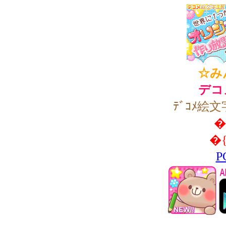
☆み
デコ
ﾃﾞｺﾒ絵文
�
�
P